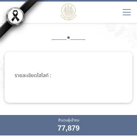
รายละเอียดไฮไลท์ :
จำนวนผู้เข้าชม
77,879