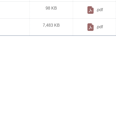
98 KB
.pdf
7,483 KB
.pdf