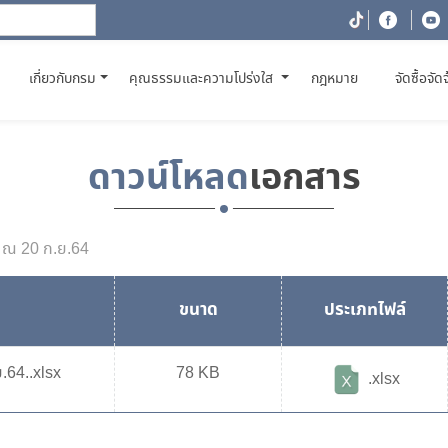
(CURRENT)
เกี่ยวกับกรม
คุณธรรมและความโปร่งใส
กฎหมาย
จัดซื้อจัด
ดาวน์โหลด
เอกสาร
5 ณ 20 ก.ย.64
ขนาด
ประเภทไฟล์
.64..xlsx
78 KB
.xlsx