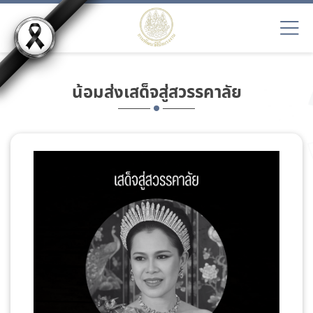
น้อมส่งเสด็จสู่สวรรคาลัย