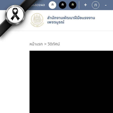
+
-
ก
ก
ก
ก
การแสดงผล
สำนักงานพัฒนาฝีมือแรงงาน
เพชรบูรณ์
หน้าแรก
วีดิทัศน์