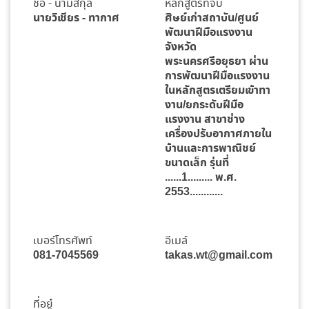
ชื่อ - นามสกุล
หลักสูตรที่จบ
นายวิเชียร - ทากาศ
ศิษย์เก่าสถาบัน/ศูนย์
พัฒนาฝีมือแรงงาน
จังหวัด
พระนครศรีอยุธยา ผ่าน
การพัฒนาฝีมือแรงงาน
ในหลักสูตรเตรียมเข้าทา
งาน/ยกระดับฝีมือ
แรงงาน สาขาช่าง
เครื่องปรับอากาศภายใน
บ้านและการพาณิชย์
ขนาดเล็ก รุ่นที่
......1......... พ.ศ.
2553............
เบอร์โทรศัพท์
อีเมล์
081-7045569
takas.wt@gmail.com
ที่อยู๋