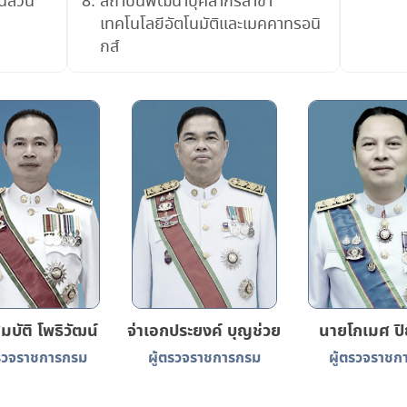
นส่วน
สถาบันพัฒนาบุคลากรสาขา
เทคโนโลยีอัตโนมัติและเมคคาทรอนิ
กส์
บัติ โพธิวัฒน์
จ่าเอกประยงค์ บุญช่วย
นายโกเมศ ปิย
ตรวจราชการกรม
ผู้ตรวจราชการกรม
ผู้ตรวจราชก