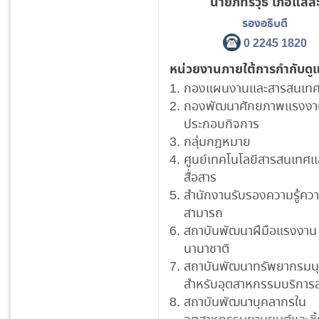
นายภัทรวุธ เภอแสล
รองอธิบดี
0 2245 1820
หน่วยงานภายใต้การกำกับดู
กองแผนงานและสารสนเท
กองพัฒนาศักยภาพแรงงาน
ประกอบกิจการ
กลุ่มกฎหมาย
ศูนย์เทคโนโลยีสารสนเทศแ
สื่อสาร
สำนักงานรับรองความรู้คว
สามารถ
สถาบันพัฒนาฝีมือแรงงาน
นานาชาติ
สถาบันพัฒนาทรัพยากรมนุ
สำหรับอุตสาหกรรมบริการ
สถาบันพัฒนาบุคลากรใน