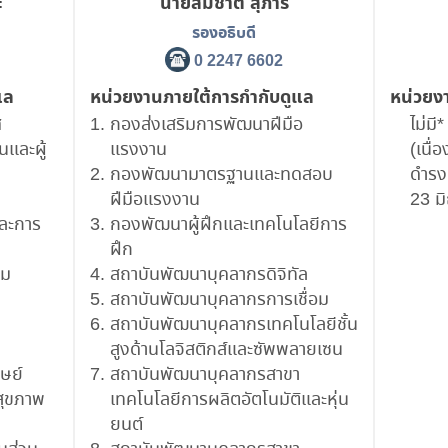
ะ
นายสมชาติ สุภารี
รองอธิบดี
0 2247 6602
แล
หน่วยงานภายใต้การกำกับดูแล
หน่วยง
ศ
กองส่งเสริมการพัฒนาฝีมือ
ไม่มี*
และผู้
แรงงาน
(เนื่
กองพัฒนามาตรฐานและทดสอบ
ดำรงต
ฝีมือแรงงาน
23 ม
ละการ
กองพัฒนาผู้ฝึกและเทคโนโลยีการ
ฝึก
าม
สถาบันพัฒนาบุคลากรดิจิทัล
สถาบันพัฒนาบุคลากรการเชื่อม
สถาบันพัฒนาบุคลากรเทคโนโลยีชั้น
สูงด้านโลจิสติกส์และซัพพลายเซน
ษย์
สถาบันพัฒนาบุคลากรสาขา
สุขภาพ
เทคโนโลยีการผลิตอัตโนมัติและหุ่น
ยนต์