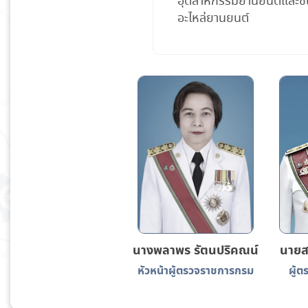
อุตสาหกรรมยานยนต์และชิ้
อะไหล่ยานยนต์
นางพลาพร รัตนปริคณน์
นายสม
หัวหน้าผู้ตรวจราชการกรม
ผู้