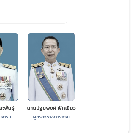
ะพันธุ์
นายปฐมพงศ์ ฟักเขียว
ารกรม
ผู้ตรวจราชการกรม