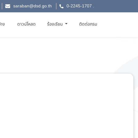
saraban@dsd.go.th
0-2245-1707
.
จ้าง
ดาวน์โหลด
ร้องเรียน
ติดต่อกรม