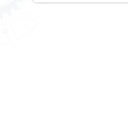
สถาบันพัฒนาฝีมือแรงงาน 7
อุบลราชธานี