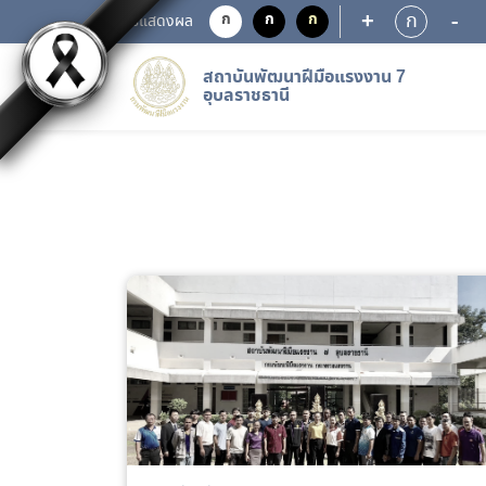
+
-
ก
ก
ก
ก
การแสดงผล
สถาบันพัฒนาฝีมือแรงงาน 7
อุบลราชธานี