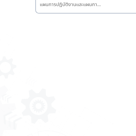
แผนการปฏิบัติงานและแผนกา...