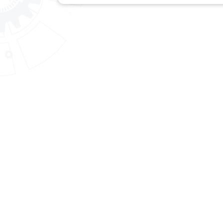
สถาบันพัฒนาฝีมือแรงงาน 11
สุราษฎร์ธานี