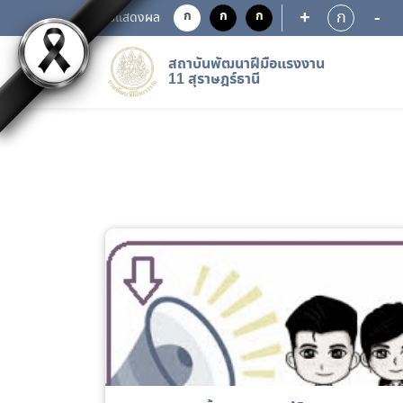
+
-
ก
ก
ก
ก
การแสดงผล
สถาบันพัฒนาฝีมือแรงงาน
11 สุราษฎร์ธานี