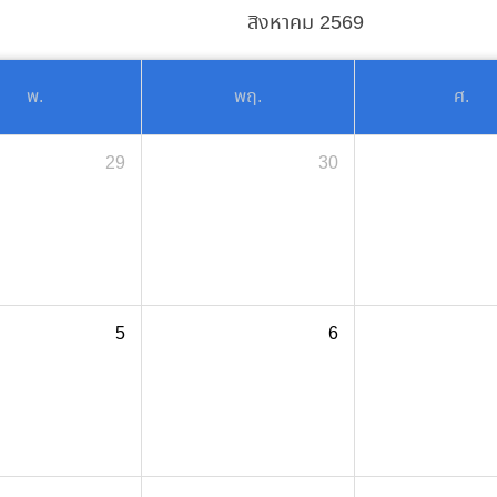
สิงหาคม 2569
พ.
พฤ.
ศ.
29
30
5
6