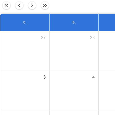
วันนี้
จ.
อ.
27
28
3
4