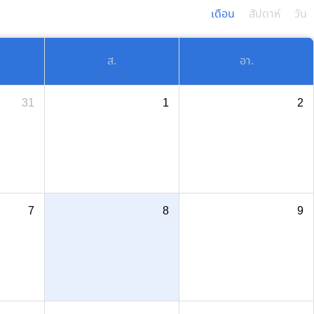
เดือน
สัปดาห์
วัน
ส.
อา.
31
1
2
7
8
9