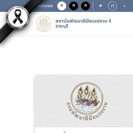
+
-
ก
ก
ก
ก
การแสดงผล
สถาบันพัฒนาฝีมือแรงงาน 4
ราชบุรี