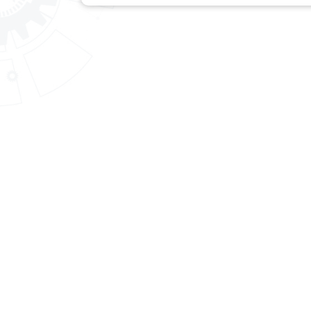
สถาบันพัฒนาฝีมือแรงงาน 4 ราชบุรี