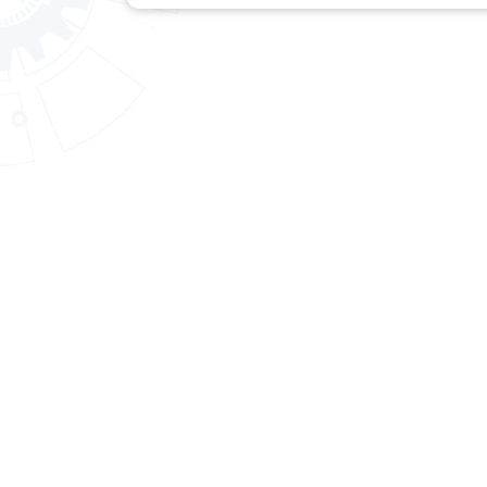
สถาบันพัฒนาฝีมือแรงงาน 4 ราชบุรี