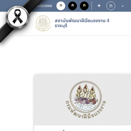
+
-
ก
ก
ก
ก
การแสดงผล
สถาบันพัฒนาฝีมือแรงงาน 4
ราชบุรี