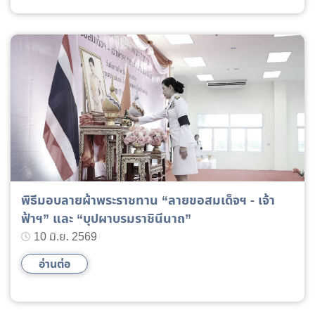
พิธีมอบลายผ้าพระราชทาน “ลายขอสมเด็จฯ - เจ้า
ฟ้าฯ” และ “บุปผาบรมราชินีนาถ”
10 มิ.ย. 2569
อ่านต่อ