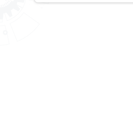
สำนักงานพัฒนาฝีมือแรงงานลำพูน