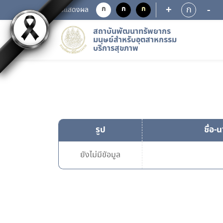
+
-
ก
ก
ก
ก
การแสดงผล
สถาบันพัฒนาทรัพยากร
มนุษย์สำหรับอุตสาหกรรม
บริการสุขภาพ
รูป
ชื่อ-
ยังไม่มีขัอมูล