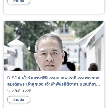
อ่านต่อ
DiSDA เข้าร่วมพระพิธีธรรมสวดพระอภิธรรมพระศพ
สมเด็จพระเจ้าลูกเธอ เจ้าฟ้าพัชรกิติยาภา นเรนทิรา
เทพยวดี กรมหลวงราชสาริณีสิริพัชร มหาวัชรราชธิดา
6 ก.ค. 2569
อ่านต่อ