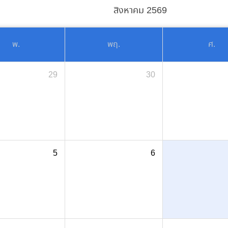
สิงหาคม 2569
พ.
พฤ.
ศ.
29
30
5
6