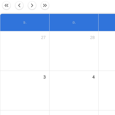
วันนี้
จ.
อ.
27
28
3
4