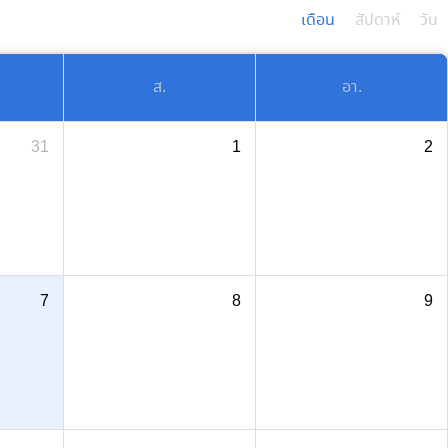
เดือน
สัปดาห์
วัน
ส.
อา.
31
1
2
7
8
9