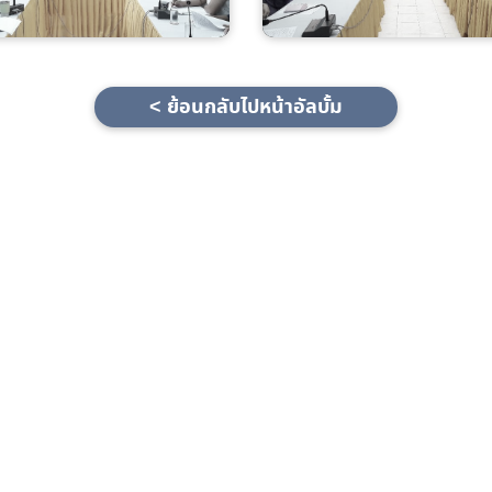
< ย้อนกลับไปหน้าอัลบั้ม