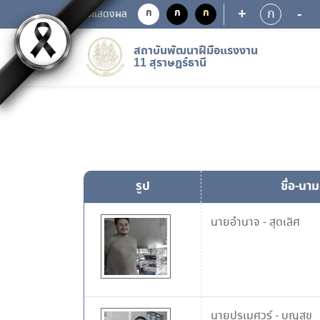
+
-
ก
ก
ก
ก
การแสดงผล
สถาบันพัฒนาฝีมือแรงงาน
11 สุราษฎร์ธานี
รูป
ชื่อ-นา
นายอำนาจ
-
สุดเลิศ
นายปรเมศวร์
-
บุญสุข