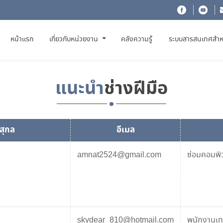
(CURRENT)
หน้าแรก
เกี่ยวกับหน่วยงาน
คลังความรู้
ระบบสารสนเทศสำห
แนะนำ
ช่างฝีมือ
มสุกล
อีเมล
amnat2524@gmail.com
ซ่อมคอมพิว
skydear_810@hotmail.com
พนักงานเท