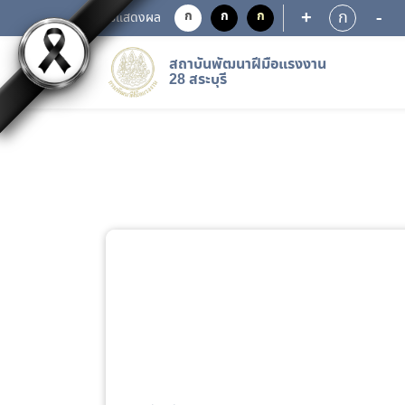
+
-
ก
ก
ก
ก
การแสดงผล
สถาบันพัฒนาฝีมือแรงงาน
28 สระบุรี