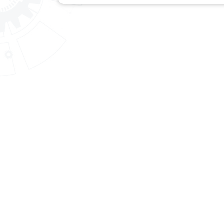
สถาบันพัฒนาฝีมือแรงงาน 28 สระบุรี