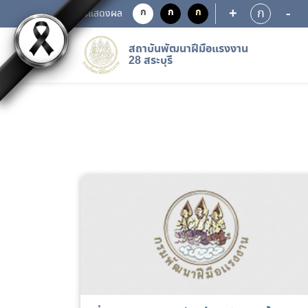
+
-
ก
ก
ก
ก
การแสดงผล
สถาบันพัฒนาฝีมือแรงงาน
28 สระบุรี