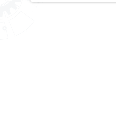
สถาบันพัฒนาฝีมือแรงงาน 28 สระบุรี