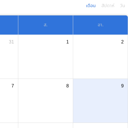
เดือน
สัปดาห์
วัน
ส.
อา.
31
1
2
7
8
9