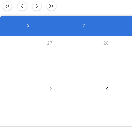
วันนี้
จ.
อ.
27
28
3
4