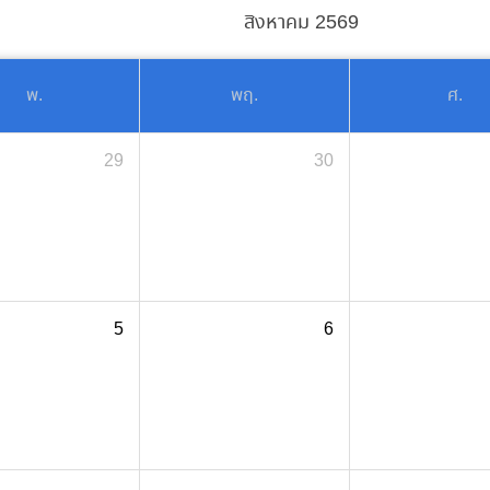
สิงหาคม 2569
พ.
พฤ.
ศ.
29
30
5
6