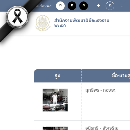
+
-
ก
ก
ก
ก
การแสดงผล
สำนักงานพัฒนาฝีมือแรงงาน
พะเยา
รูป
ชื่อ-นาม
ฤทธิพร
-
ทองยะ
อนิรุทธิ์
-
ยังเจริญ