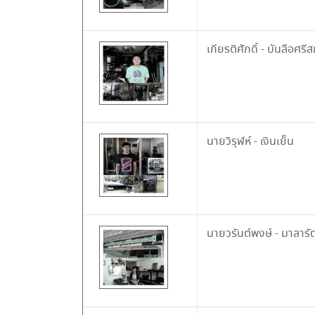
เกียรติศักดิ์
-
บันลือศรีส
นายวิรุฬห์
-
เงินเย็น
นายวรันต์พงษ์
-
มาลารัต