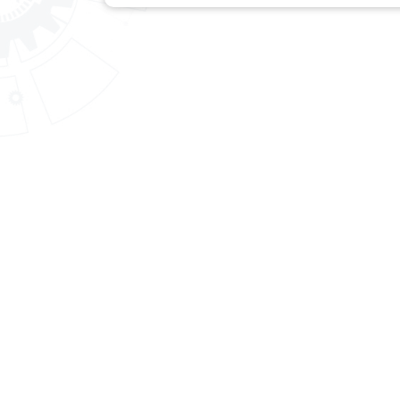
สถาบันพัฒนาฝีมือแรงงาน 25
นราธิวาส