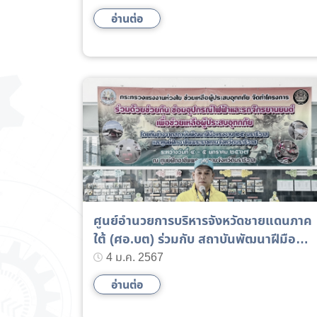
สมเด็จพระกนิษฐาธิราชเจ้า กรมสมเด็จพระ
อ่านต่อ
เทพรัตนราชสุดา ฯ สยามบรมราชกุมารี ที่มี
ต่อพสกนิกรปวงชนชาวไทย
ศูนย์อำนวยการบริหารจังหวัดชายแดนภาค
ใต้ (ศอ.บต) ร่วมกับ สถาบันพัฒนาฝีมือ
แรงงาน 25 นราธิวาส นำทีมเจ้าหน้าที่ซ่อม
4 ม.ค. 2567
เครื่องใช้ไฟฟ้ารถจักรยานยนต์ หลังน้ำลดใ
อ่านต่อ
พื้นที่จังหวัดนราธิวาส