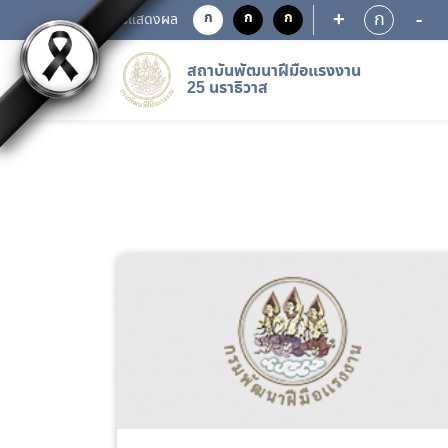
+
-
ก
ก
ก
ก
การแสดงผล
สถาบันพัฒนาฝีมือแรงงาน
25 นราธิวาส