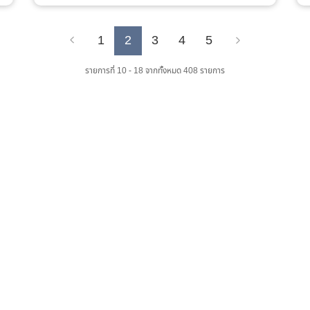
1
2
3
4
5
Previous
Next
รายการที่ 10 - 18 จากทั้งหมด 408 รายการ
เว็บไซต์ส่วนภูมิภาค
จำนวนผู้เข้าชม :
0 คน