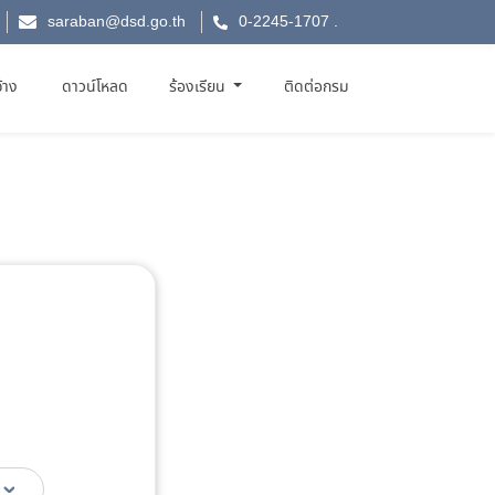
saraban@dsd.go.th
0-2245-1707
.
จ้าง
ดาวน์โหลด
ร้องเรียน
ติดต่อกรม