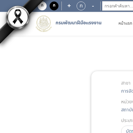
+
-
ก
ก
ก
กรมพัฒนาฝีมือแรงงาน
หน้าแรก
สาขา
การจั
หน่วย
สถาบั
ประเภ