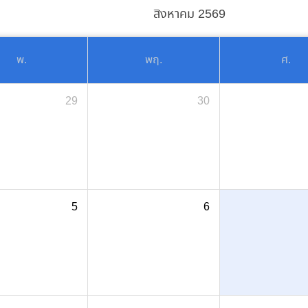
สิงหาคม 2569
พ.
พฤ.
ศ.
29
30
5
6