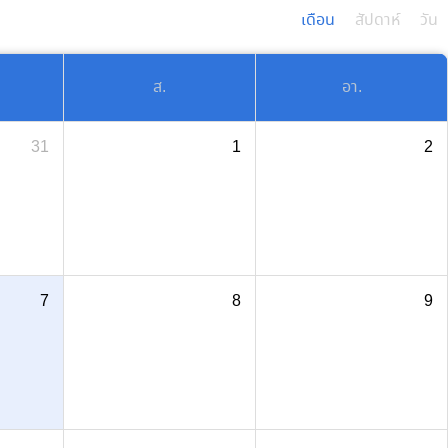
เดือน
สัปดาห์
วัน
ส.
อา.
31
1
2
7
8
9