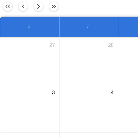
วันนี้
จ.
อ.
27
28
3
4