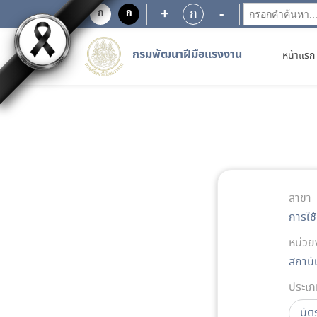
+
-
ก
ก
ก
กรมพัฒนาฝีมือแรงงาน
หน้าแรก
สาขา
การใช
หน่วย
สถาบั
ประเภ