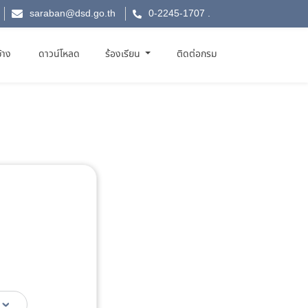
saraban@dsd.go.th
0-2245-1707
.
จ้าง
ดาวน์โหลด
ร้องเรียน
ติดต่อกรม