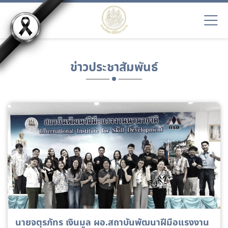
ข่าวประชาสัมพันธ์
นายจตุรภัทร เงินมูล ผอ.สถาบันพัฒนาฝีมือแรงงาน