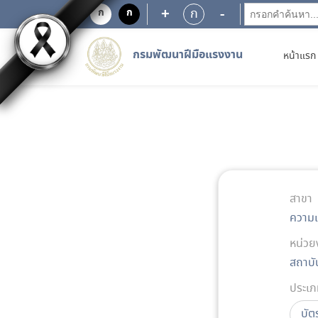
+
-
ก
ก
ก
กรมพัฒนาฝีมือแรงงาน
หน้าแรก
สาขา
ความเ
หน่วย
สถาบั
ประเภ